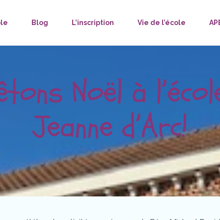
ole
Blog
L’inscription
Vie de l’école
AP
tons Noël à l’écol
Jeanne d’Arc!