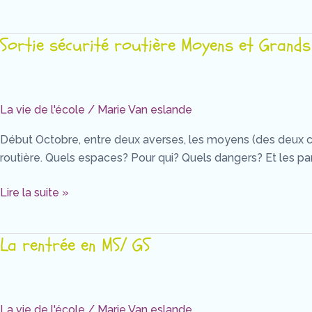
Sortie sécurité routière Moyens et Grands
Sortie
sécurité
routière
Moyens
La vie de l'école
/
Marie Van eslande
et
Grands
Début Octobre, entre deux averses, les moyens (des deux clas
routière. Quels espaces? Pour qui? Quels dangers? Et les pan
Lire la suite »
La rentrée en MS/ GS
La
rentrée
en
MS/
La vie de l'école
/
Marie Van eslande