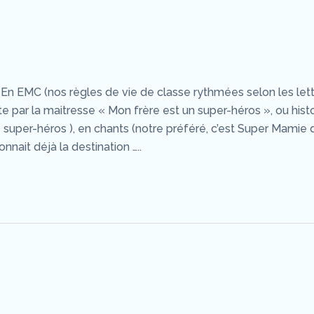
! En EMC (nos règles de vie de classe rythmées selon les let
ferte par la maitresse « Mon frère est un super-héros », ou his
es super-héros ), en chants (notre préféré, c’est Super Mamie 
nait déjà la destination …..