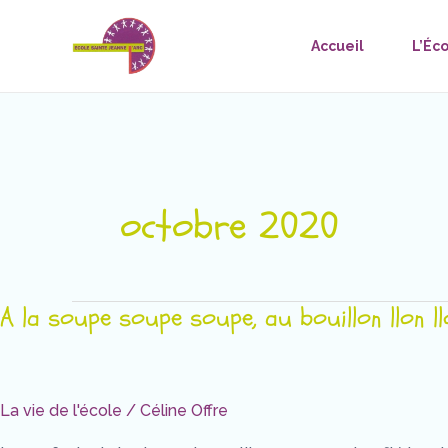
Aller
au
Accueil
L’Éc
contenu
octobre 2020
A la soupe soupe soupe, au bouillon llon ll
A
la
soupe
soupe
La vie de l'école
/
Céline Offre
soupe,
au