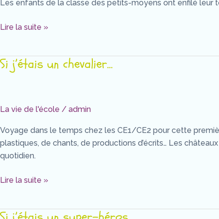
Les enfants de la classe des petits-moyens ont enfilé leur toq
bouillon
llon
Lire la suite »
llon
!
Si j’étais un chevalier…
Si
j’étais
un
chevalier…
La vie de l'école
/
admin
Voyage dans le temps chez les CE1/CE2 pour cette première p
plastiques, de chants, de productions d’écrits… Les châteaux 
quotidien.
Lire la suite »
Si j’étais un super-héros
Si