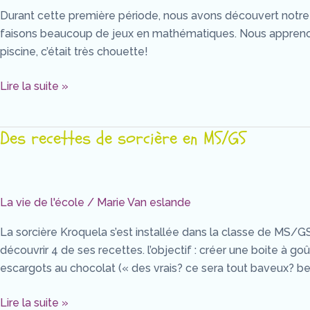
Durant cette première période, nous avons découvert notre n
faisons beaucoup de jeux en mathématiques. Nous apprenons 
piscine, c’était très chouette!
Lire la suite »
Des recettes de sorcière en MS/GS
Des
recettes
de
sorcière
La vie de l'école
/
Marie Van eslande
en
MS/GS
La sorcière Kroquela s’est installée dans la classe de MS/GS. 
découvrir 4 de ses recettes. l’objectif : créer une boite à go
escargots au chocolat (« des vrais? ce sera tout baveux? ber
Lire la suite »