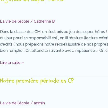
j’étais
un
super-
La vie de l'école
/
Catherine B
héros
Dans la classe des CM, on s’est pris au jeu des super-héros 
du jour pour les responsabilités) , en littérature (lecture of
d’écrits ( nous préparons notre recueil illustré de nos propr
bien remplie ! On attend la suivante avec impatience …. On con
Lire la suite »
Notre première période en CP
Notre
première
période
en
La vie de l'école
/
admin
CP